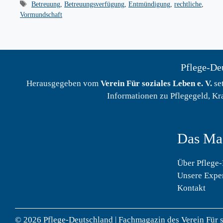
Schlagwörter
Betreuung
,
Betreuungsverfügung
,
Entmündigung
,
rechtliche
,
Vormundschaft
Pflege-Deu
Herausgegeben vom
Verein Für soziales Leben e. V.
set
Informationen zu Pflegegeld, Kr
Das Ma
Über Pflege
Unsere Expe
Kontakt
© 2026 Pflege-Deutschland | Fachmagazin des Verein Für s