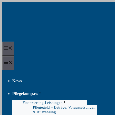
Zum
Inhalt
springen
Menü
Menü
News
Pflegekompass
Finanzierung-Leistungen
Pflegegeld – Beträge, Voraussetzungen
& Auszahlung