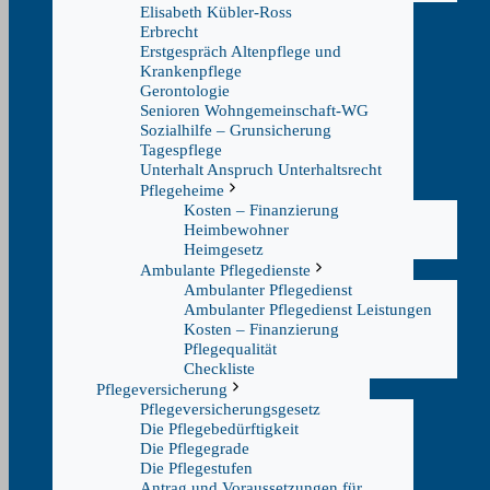
Elisabeth Kübler-Ross
Erbrecht
Erstgespräch Altenpflege und
Krankenpflege
Gerontologie
Senioren Wohngemeinschaft-WG
Sozialhilfe – Grunsicherung
Tagespflege
Unterhalt Anspruch Unterhaltsrecht
Pflegeheime
Kosten – Finanzierung
Heimbewohner
Heimgesetz
Ambulante Pflegedienste
Ambulanter Pflegedienst
Ambulanter Pflegedienst Leistungen
Kosten – Finanzierung
Pflegequalität
Checkliste
Pflegeversicherung
Pflegeversicherungsgesetz
Die Pflegebedürftigkeit
Die Pflegegrade
Die Pflegestufen
Antrag und Voraussetzungen für