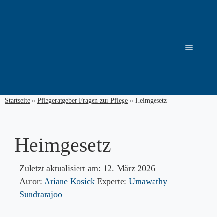
Zum
Inhalt
springen
Menü
Startseite
»
Pflegeratgeber Fragen zur Pflege
»
Heimgesetz
Heimgesetz
Zuletzt aktualisiert am:
12. März 2026
Autor:
Ariane Kosick
Experte:
Umawathy
Sundrarajoo