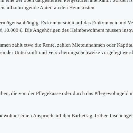
 eine der oben dargestellten Pfegestufen anerkannt worden is
gen aufzubringende Anteil an den Heimkosten.
vermögensabhängig. Es kommt somit auf das Einkommen und V
bei 10.000 €. Die Angehörigen des Heimbewohners müssen insow
 zählt etwa die Rente, zählen Mieteinnahmen oder Kaptitalert
sten der Unterkunft und Versicherungsnachweise vorgelegt we
ichen, die von der Pflegekasse oder durch das Pflegewohngeld 
bewohner einen Anspruch auf den Barbetrag, früher Taschengeld