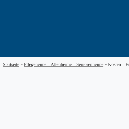
Zum
Inhalt
springen
Startseite
»
Pflegeheime – Altenheime – Seniorenheime
»
Kosten – F