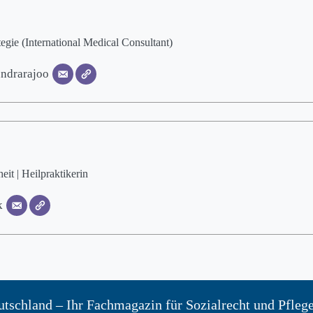
egie (International Medical Consultant)
ndrarajoo
it | Heilpraktikerin
k
tschland – Ihr Fachmagazin für Sozialrecht und Pfleg