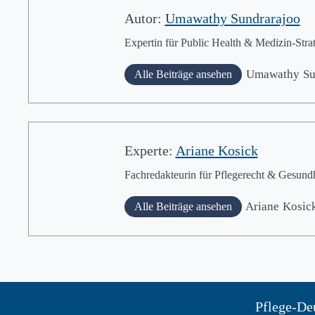
Autor:
Umawathy Sundrarajoo
Expertin für Public Health & Medizin-Strat
Umawathy
Su
Alle Beiträge ansehen
Experte:
Ariane Kosick
Fachredakteurin für Pflegerecht & Gesundhe
Ariane
Kosic
Alle Beiträge ansehen
Pflege-Deu