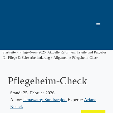
Zum
Inhalt
springen
Menü
Startseite
»
Pflege-News 2026: Aktuelle Reformen, Urteile und Ratgeber
für Pflege & Schwerbehinderung
»
Allgemein
»
Pflegeheim-Check
Pflegeheim-Check
Stand:
25. Februar 2026
Autor:
Umawathy Sundrarajoo
Experte:
Ariane
Kosick