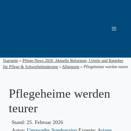
Zum
Inhalt
springen
Menü
Startseite
»
Pflege-News 2026: Aktuelle Reformen, Urteile und Ratgeber
für Pflege & Schwerbehinderung
»
Allgemein
»
Pflegeheime werden teurer
Pflegeheime werden
teurer
Stand:
25. Februar 2026
Autor:
Umawathy Sundrarajoo
Experte:
Ariane