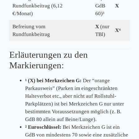
Rundfunkbeitrag (6,12
GdB
X
X
€/Monat)
60)³
Befreiung vom
X
(nur
X
⁴
X
⁴
Rundfunkbeitrag
TBl)
Erläuterungen zu den
Markierungen:
¹ (X) bei Merkzeichen G:
Der “orange
Parkausweis” (Parken im eingeschränkten
Halteverbot etc., aber nicht auf Rollstuhl-
Parkplätzen) ist bei Merkzeichen G nur unter
bestimmten Voraussetzungen möglich (z. B.
GdB 80 allein auf Beine/Lunge).
² Euroschlüssel:
Bei Merkzeichen G ist ein
GdB von mindestens 70 sowie eine zusätzliche