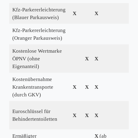
Kfz-Parkererleichterung
X
X
(Blauer Parkausweis)
Kfz-Parkererleichterung
(Oranger Parkausweis)
Kostenlose Wertmarke
ÖPNV (ohne
X
X
Eigenanteil)
Kostenübernahme
Krankentransporte
X
X
X
(durch GKV)
Euroschlüssel für
X
X
X
Behindertentoiletten
Ermäßigter
X
(ab