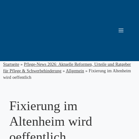
Zum
Inhalt
springen
Menü
Startseite
»
Pflege-News 2026: Aktuelle Reformen, Urteile und Ratgeber
für Pflege & Schwerbehinderung
»
Allgemein
»
Fixierung im Altenheim
wird oeffentlich
Fixierung im
Altenheim wird
oeffentlich