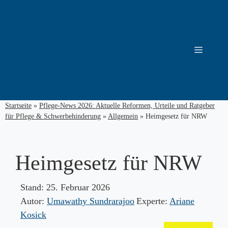
Zum
Inhalt
springen
Menü
Startseite
»
Pflege-News 2026: Aktuelle Reformen, Urteile und Ratgeber
für Pflege & Schwerbehinderung
»
Allgemein
»
Heimgesetz für NRW
Heimgesetz für NRW
Stand:
25. Februar 2026
Autor:
Umawathy Sundrarajoo
Experte:
Ariane
Kosick