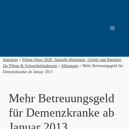
Zum
Inhalt
springen
Menü
Startseite
»
Pflege-News 2026: Aktuelle Reformen, Urteile und Ratgeber
für Pflege & Schwerbehinderung
»
Allgemein
»
Mehr Betreuungsgeld für
Demenzkranke ab Januar 2013
Mehr Betreuungsgeld
für Demenzkranke ab
Januar 2013