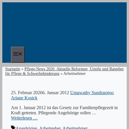
Zum
Inhalt
springen
Menü
Startseite
»
Pflege-News 2026: Aktuelle Reformen, Urteile und Ratgeber
für Pflege & Schwerbehinderung
»
Arbeitnehmer
25. Februar 2026
6. Januar 2012
Umawathy Sundrarajoo
Ariane Kosick
Am 1. Januar 2012 ist das Gesetz zur Familienpflegezeit in
Kraft getreten. Pflegende Angehörige sollen …
Weiterlesen …
Schlagwörter
Angehörige
,
Arbeitgeber
,
Arbeitnehmer
,