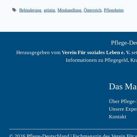
Schlagwörter
Behinderung
,
geistig
,
Misshandlung
,
Österreich
,
Pflegeheim
Pflege-Deu
Herausgegeben vom
Verein Für soziales Leben e. V.
set
Informationen zu Pflegegeld, Kr
Das Ma
Über Pflege
Unsere Expe
Kontakt
© 2026 Pflege-Deutschland | Fachmagazin des Verein Für s