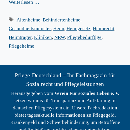
Weiterlesen …
Schlagwörter
Altenheime
,
Behindertenheime
,
Gesundheitsminister
,
Heim
,
Heimgesetz
,
Heimrecht
,
Heimträger
,
Kliniken
,
NRW
,
Pflegebedürftige
,
Pflegeheime
Pflege-Deutschland – Ihr Fachmagazin für
Sozialrecht und Pflegeleistungen
Herausgegeben vom
Verein Für soziales Leben e. V.
setzen wir uns für Transparenz und Aufklärung im
deutschen Pflegesystem ein. Unsere Fachredaktion
bietet tagesaktuelle Informationen zu Pflegegeld,
Krankengeld und Schwerbehinderung, um Betroffene
und Angehörige rechtssicher zu unterstützen.