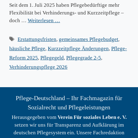
Seit dem 1. Juli 2025 haben Pflegebedürftige mehr
Flexibilität bei Verhinderungs- und Kurzzeitpflege –
doch …
Weiterlesen …
Schlagwörter
Erstattungsfristen
,
gemeinsames Pflegebudget
,
häusliche Pflege
,
Kurzzeitpflege Änderungen
,
Pflege-
Reform 2025
,
Pflegegeld
,
Pflegegrade 2-5
,
Verhinderungspflege 2026
Pflege-Deutschland – Ihr Fachmagazin für
Sozialrecht und Pflegeleistungen
Herausgegeben vom
Verein Für soziales Leben e. V.
setzen wir uns für Transparenz und Aufklärung im
deutschen Pflegesystem ein. Unsere Fachredaktion