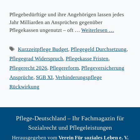
Pflegebedürftige und ihre Angehörigen lassen jedes
Jahr Milliarden an Ansprüchen gegenüber
Pflegekassen ungenutzt – oft …
Weiterlesen …
Schlagwörter
Kurzzeitpflege Budget
,
Pflegegeld Durchsetzung
,
Pflegegrad Widerspruch
,
Pflegekasse Fristen
,
Pflegerecht 2026
,
Pflegereform
,
Pflegeversicherung
Ansprüche
,
SGB XI
,
Verhinderungspflege
Rückwirkung
Pflege-Deutschland – Ihr Fachmagazin für
Sozialrecht und Pflegeleistungen
Herausgegeben vom
Verein Für soziales Leben e. V.