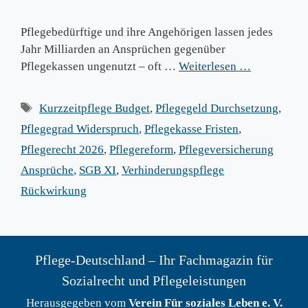
Pflegebedürftige und ihre Angehörigen lassen jedes
Jahr Milliarden an Ansprüchen gegenüber
Pflegekassen ungenutzt – oft …
Weiterlesen …
Schlagwörter
Kurzzeitpflege Budget
,
Pflegegeld Durchsetzung
,
Pflegegrad Widerspruch
,
Pflegekasse Fristen
,
Pflegerecht 2026
,
Pflegereform
,
Pflegeversicherung
Ansprüche
,
SGB XI
,
Verhinderungspflege
Rückwirkung
Pflege-Deutschland – Ihr Fachmagazin für
Sozialrecht und Pflegeleistungen
Herausgegeben vom
Verein Für soziales Leben e. V.