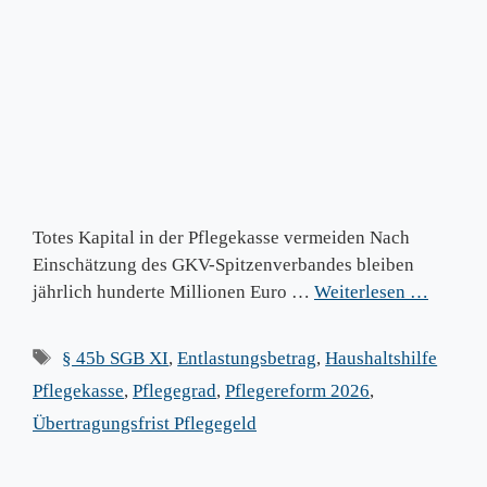
Totes Kapital in der Pflegekasse vermeiden Nach
Einschätzung des GKV-Spitzenverbandes bleiben
jährlich hunderte Millionen Euro …
Weiterlesen …
Schlagwörter
§ 45b SGB XI
,
Entlastungsbetrag
,
Haushaltshilfe
Pflegekasse
,
Pflegegrad
,
Pflegereform 2026
,
Übertragungsfrist Pflegegeld