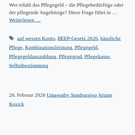
Wer erhält das Pflegegeld – die Pflegebedürftige oder
der pflegende Angehörige? Diese Frage führt in …
Weiterlesen …
Schlagwörter
auf wessen Konto
,
BEEP-Gesetz 2026
,
häusliche
Pflege
,
Kombinationsleistung
,
Pflegegeld
,
Pflegegeldauszahlung
,
Pflegegrad
,
Pflegekasse
,
Selbstbestimmung
26. Februar 2026
Umawathy Sundrarajoo
Ariane
Kosick