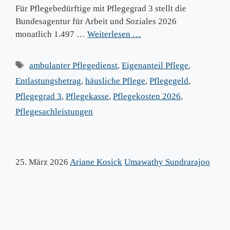
Für Pflegebedürftige mit Pflegegrad 3 stellt die
Bundesagentur für Arbeit und Soziales 2026
monatlich 1.497 …
Weiterlesen …
Schlagwörter
ambulanter Pflegedienst
,
Eigenanteil Pflege
,
Entlastungsbetrag
,
häusliche Pflege
,
Pflegegeld
,
Pflegegrad 3
,
Pflegekasse
,
Pflegekosten 2026
,
Pflegesachleistungen
25. März 2026
Ariane Kosick
Umawathy Sundrarajoo