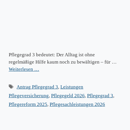
Pflegegrad 3 bedeutet: Der Alltag ist ohne
regelmäßige Hilfe kaum noch zu bewältigen – für …
Weiterlesen …
Schlagwörter
Antrag Pflegegrad 3
,
Leistungen
Pflegeversicherung
,
Pflegegeld 2026
,
Pflegegrad 3
,
Pflegereform 2025
,
Pflegesachleistungen 2026