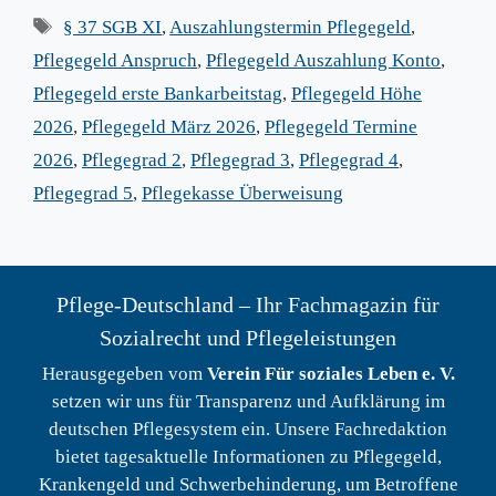
Schlagwörter
§ 37 SGB XI
,
Auszahlungstermin Pflegegeld
,
Pflegegeld Anspruch
,
Pflegegeld Auszahlung Konto
,
Pflegegeld erste Bankarbeitstag
,
Pflegegeld Höhe
2026
,
Pflegegeld März 2026
,
Pflegegeld Termine
2026
,
Pflegegrad 2
,
Pflegegrad 3
,
Pflegegrad 4
,
Pflegegrad 5
,
Pflegekasse Überweisung
Pflege-Deutschland – Ihr Fachmagazin für
Sozialrecht und Pflegeleistungen
Herausgegeben vom
Verein Für soziales Leben e. V.
setzen wir uns für Transparenz und Aufklärung im
deutschen Pflegesystem ein. Unsere Fachredaktion
bietet tagesaktuelle Informationen zu Pflegegeld,
Krankengeld und Schwerbehinderung, um Betroffene