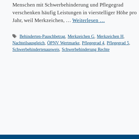
Menschen mit Schwerbehinderung und Pflegegrad
verschenken häufig Leistungen in vierstelliger Höhe pro
Jahr, weil Merkzeichen, …
Weiterlesen …
Schlagwörter
Behinderten-Pauschbetrag
,
Merkzeichen G
,
Merkzeichen H
,
Nachteilsausgleich
,
ÖPNV Wertmarke
,
Pflegegrad 4
,
Pflegegrad 5
,
Schwerbehindertenausweis
,
Schwerbehinderung Rechte