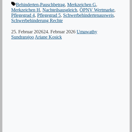
Schlagwörter
Behinderten-Pauschbetrag
,
Merkzeichen G
,
Merkzeichen H
,
Nachteilsausgleich
,
ÖPNV Wertmarke
,
Pflegegrad 4
,
Pflegegrad 5
,
Schwerbehindertenausweis
,
Schwerbehinderung Rechte
25. Februar 2026
24. Februar 2026
Umawathy
Sundrarajoo
Ariane Kosick