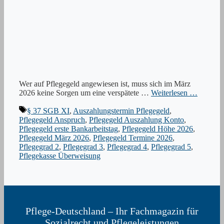
Wer auf Pflegegeld angewiesen ist, muss sich im März
2026 keine Sorgen um eine verspätete …
Weiterlesen …
Schlagwörter
§ 37 SGB XI
,
Auszahlungstermin Pflegegeld
,
Pflegegeld Anspruch
,
Pflegegeld Auszahlung Konto
,
Pflegegeld erste Bankarbeitstag
,
Pflegegeld Höhe 2026
,
Pflegegeld März 2026
,
Pflegegeld Termine 2026
,
Pflegegrad 2
,
Pflegegrad 3
,
Pflegegrad 4
,
Pflegegrad 5
,
Pflegekasse Überweisung
Pflege-Deutschland – Ihr Fachmagazin für
Sozialrecht und Pflegeleistungen